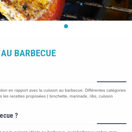
 AU BARBECUE
ion en rapport avec la cuisson au barbecue. Différentes catégories
s les recettes proposées ( brochette, marinade, ribs, cuisson
becue ?
 sur la cuisson idéale au barbecue, quel barbecue weber, mcz,