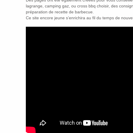
lagrange, camping gaz, ou cross bbq choisir, des consign
préparation de recette de barbecue.
Ce site encore jeune s’enrichira au fil du temps de nouvell