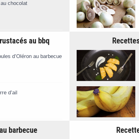
 au chocolat
crustacés au bbq
Recettes
oules d’Oléron au barbecue
re d’ail
 au barbecue
Recett