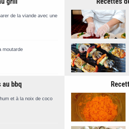
u grill
Recettes d
rer de la viande avec une
la moutarde
s au bbq
Recett
hum et à la noix de coco