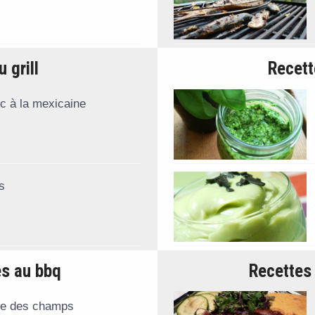
 grill
Recett
c à la mexicaine
s
es au bbq
Recettes 
e des champs