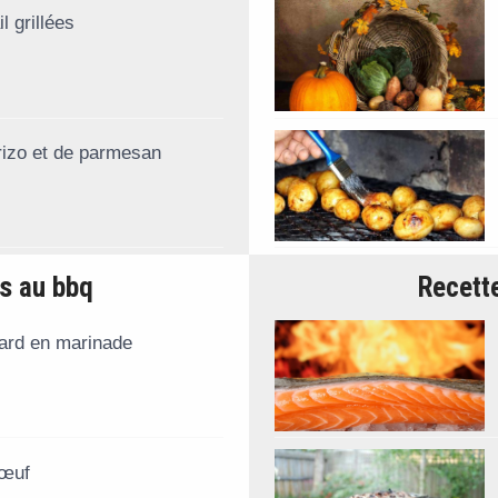
l grillées
rizo et de parmesan
s au bbq
Recette
ard en marinade
bœuf